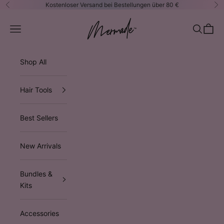
Zum Inhalt springen
Kostenloser Versand bei Bestellungen über 80 €
Zurück
Vo
Mermade Hair™ EUROPE
Navigationsmenü öffnen
Suche öf
Waren
Shop All
Hair Tools
Best Sellers
New Arrivals
Bundles &
Kits
Accessories