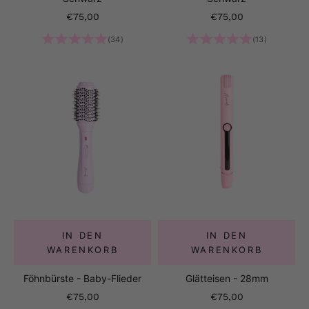
Angebot
Angebot
€75,00
€75,00
(34)
(13)
IN DEN
IN DEN
WARENKORB
WARENKORB
Föhnbürste - Baby-Flieder
Glätteisen - 28mm
Angebot
Angebot
€75,00
€75,00