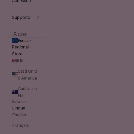
Accessori
Supporto
LOGIN
Europa
Regional
Store
UK
Stati Uniti
d'America
Australia /
NZ
Italiano
Lingua
English
Français