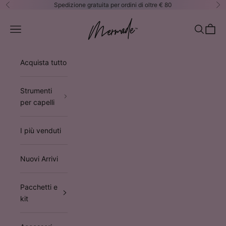
Vai al contenuto
Spedizione gratuita per ordini di oltre € 80
Precedente
Su
Mermade Hair™ EUROPE
Apri il menu di navigazione
Mostra il 
Mostra 
Acquista tutto
Strumenti
per capelli
I più venduti
Nuovi Arrivi
Pacchetti e
kit