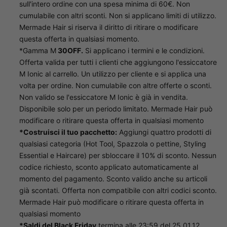
sull'intero ordine con una spesa minima di 60€. Non
cumulabile con altri sconti. Non si applicano limiti di utilizzo.
Mermade Hair si riserva il diritto di ritirare o modificare
questa offerta in qualsiasi momento.
*Gamma M
30OFF.
Si applicano i termini e le condizioni.
Offerta valida per tutti i clienti che aggiungono l'essiccatore
M Ionic al carrello. Un utilizzo per cliente e si applica una
volta per ordine. Non cumulabile con altre offerte o sconti.
Non valido se l'essiccatore M Ionic è già in vendita.
Disponibile solo per un periodo limitato. Mermade Hair può
modificare o ritirare questa offerta in qualsiasi momento
*Costruisci il tuo pacchetto:
Aggiungi quattro prodotti di
qualsiasi categoria (Hot Tool, Spazzola o pettine, Styling
Essential e Haircare) per sbloccare il 10% di sconto. Nessun
codice richiesto, sconto applicato automaticamente al
momento del pagamento. Sconto valido anche su articoli
già scontati. Offerta non compatibile con altri codici sconto.
Mermade Hair può modificare o ritirare questa offerta in
qualsiasi momento
*Saldi del Black Friday
termina alle 23:59 del 25.01.12.