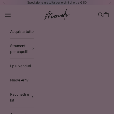
Vai al contenuto
Spedizione gratuita per ordini di oltre € 80
Precedente
Su
Mermade Hair™ EUROPE
Apri il menu di navigazione
Mostra il 
Mostra 
Acquista tutto
Strumenti
per capelli
I più venduti
Nuovi Arrivi
Pacchetti e
kit