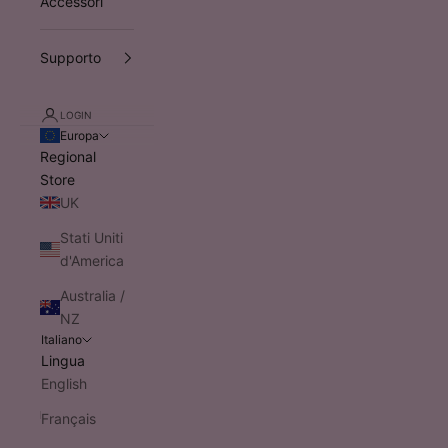
Accessori
Supporto
LOGIN
Europa
Regional
Store
UK
Stati Uniti
d'America
Australia /
NZ
Italiano
Lingua
English
Français