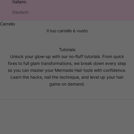
Italiano
Deutsch
Carrello
Il tuo carrello è vuoto
Tutorials
Unlock your glow-up with our no-fluff tutorials. From quick
fixes to full glam transformations, we break down every step
so you can master your Mermade Hair tools with confidence.
Learn the hacks, nail the technique, and level up your hair
game on demand.
INTERCHANGEABLE BLOW DRY
BRUSH
STYLE WAND
DIGITAL HOT ROLLERS