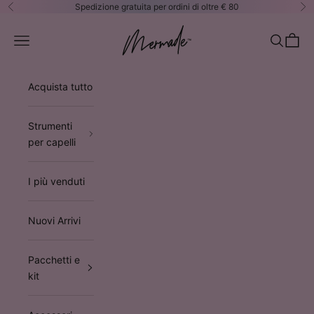
Vai al contenuto
Spedizione gratuita per ordini di oltre € 80
Precedente
Su
Mermade Hair™ EUROPE
Apri il menu di navigazione
Mostra il 
Mostra 
Acquista tutto
Strumenti
per capelli
I più venduti
Nuovi Arrivi
Pacchetti e
kit