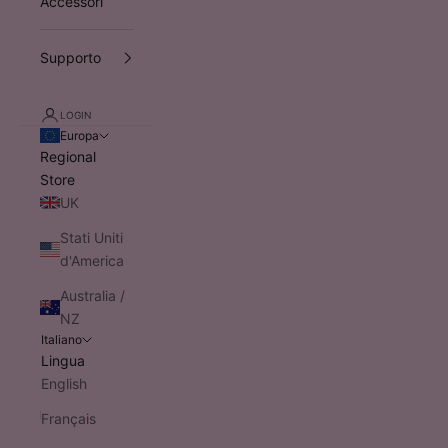
Accessori
Supporto
LOGIN
Europa
Regional
Store
UK
Stati Uniti
d'America
Australia /
NZ
Italiano
Lingua
English
Français