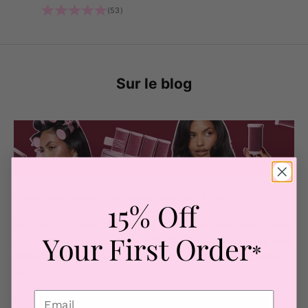
(53)
Sur le blog
5 Mistakes People Make When Using Hot Rollers
15% Off
Hot rollers promise effortless curls, but small technique errors
Your First Order
can ruin your results. Here are the five most common hot roller
*
mistakes and exactly how to fix them for curls that actually
last.
En savoir plus