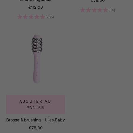
€75,00
Prix de vente
€112,00
(34)
(265)
AJOUTER AU
PANIER
Brosse à brushing - Lilas Baby
Prix de vente
€75,00