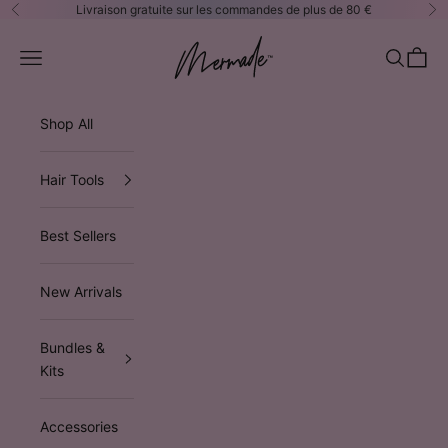
Passer au contenu
Livraison gratuite sur les commandes de plus de 80 €
Précédent
Su
Mermade Hair™ EUROPE
Ouvrir la navigation
Ouvrir la
Voir le
Shop All
Hair Tools
Best Sellers
New Arrivals
Bundles &
Kits
Accessories