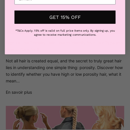
GET 15% OFF
*T&Cs Apply. 15% off is valid on full price items only. By signing up, you
agree to receive marketing communications.
High vs Low Porosity Hair: How to Identify Your Hair Type and
How to Care for It
Not all hair is created equal, and the secret to truly great hair
lies in understanding one simple thing: porosity. Discover how
to identify whether you have high or low porosity hair, what it
mean...
En savoir plus