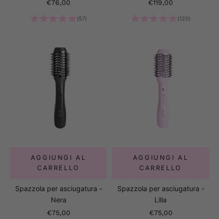
Prezzo scontato
Prezzo scontato
€76,00
€119,00
(57)
(120)
AGGIUNGI AL
AGGIUNGI AL
CARRELLO
CARRELLO
Spazzola per asciugatura -
Spazzola per asciugatura -
Nera
Lilla
Prezzo scontato
Prezzo scontato
€75,00
€75,00