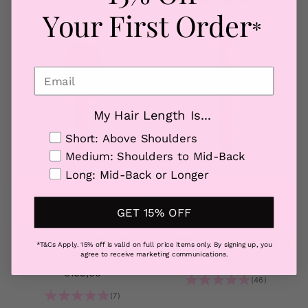
(265)
Your First Order
*
My Hair Length Is...
Hair Length
Short: Above Shoulders
Medium: Shoulders to Mid-Back
Long: Mid-Back or Longer
AGGIUNGI AL
AGGIUNGI AL
CARRELLO
CARRELLO
GET 15% OFF
M Ondulatore a infrarossi -
Piastra per capelli da 28 mm
*T&Cs Apply. 15% off is valid on full price items only. By signing up, you
Rosa
agree to receive marketing communications.
Prezzo scontato
€75,00
Prezzo scontato
€169,00
(46)
(7)