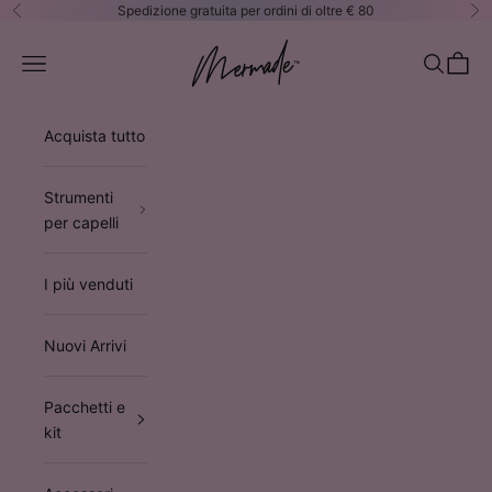
Vai al contenuto
Spedizione gratuita per ordini di oltre € 80
Precedente
Su
Mermade Hair™ EUROPE
Apri il menu di navigazione
Mostra il 
Mostra 
Acquista tutto
Strumenti
per capelli
I più venduti
Nuovi Arrivi
Pacchetti e
kit