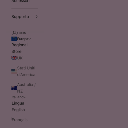
Accessori
Supporto
LOGIN
Europa
Regional
Store
UK
Stati Uniti
d'America
Australia /
NZ
Italiano
Lingua
English
Français