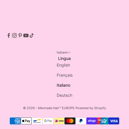
Italiano
Lingua
English
Français
Italiano
Deutsch
© 2026 - Mermade Hair™ EUROPE
Powered by Shopify
Made by MILQ.