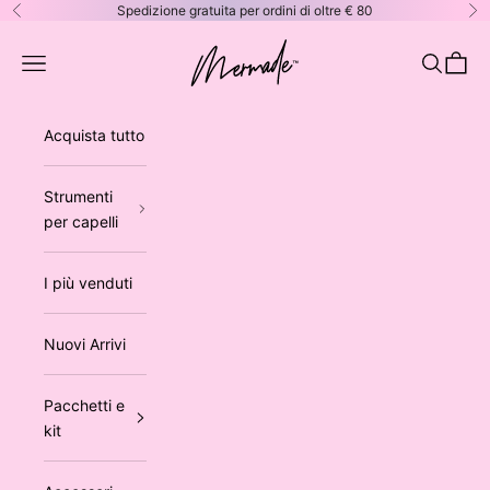
Vai al contenuto
Spedizione gratuita per ordini di oltre € 80
Precedente
Su
Mermade Hair™ EUROPE
Apri il menu di navigazione
Mostra il 
Mostra 
Acquista tutto
Strumenti
per capelli
I più venduti
Nuovi Arrivi
Pacchetti e
kit