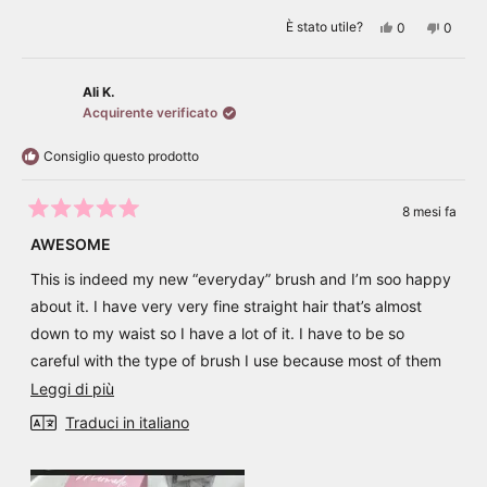
Sì,
No,
È stato utile?
0
0
questa
persone
questa
perso
recensione
hanno
recens
hanno
di
votato
di
votato
Mariam
sì
Maria
no
M.
M.
Ali K.
è
non
Acquirente verificato
stata
è
utile.
stata
utile.
Consiglio questo prodotto
8 mesi fa
Valutato
5
AWESOME
su
5
This is indeed my new “everyday” brush and I’m soo happy
stelle
about it. I have very very fine straight hair that’s almost
down to my waist so I have a lot of it. I have to be so
careful with the type of brush I use because most of them
will break it off, pull it out, or don’t penetrate all the way
Scopri
Leggi di più
through which means it takes forever to get through
di
Traduci in italiano
brushing it. Enter this new brush from Mermaid.. I can get
più
through my hair so quickly, the extra long bristles are
su