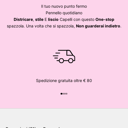
Il tuo nuovo punto fermo
Pennello quotidiano
Districare
,
stile
E
liscio
Capelli con questo
One-stop
spazzola. Una volta che si spazzola,
Non guarderai indietro
.
Spedizione gratuita oltre € 80
Vai all'articolo 1
Vai all'articolo 2
Vai all'articolo 3
Vai all'articolo 4