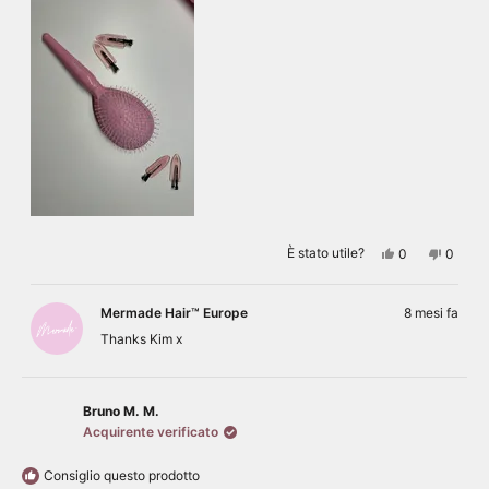
Sì,
No,
È stato utile?
0
0
questa
persone
questa
perso
recensione
hanno
recens
hanno
di
votato
di
votato
Kim
sì
Kim
no
Mermade Hair™ Europe
8 mesi fa
è
non
stata
è
Thanks Kim x
utile.
stata
utile.
Bruno M. M.
Acquirente verificato
Consiglio questo prodotto