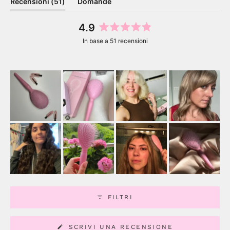
(scheda
Recensioni
51
Domande
espansa)
(scheda
compressa)
4.9
Valutato
In base a 51 recensioni
4.9
su
5
stelle
FILTRI
(SI
SCRIVI UNA RECENSIONE