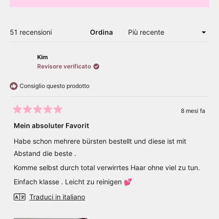
APRE
IN
UNA
NUOVA
FINESTRA)
Caricamento...
51 recensioni
Ordina
Kim
Revisore verificato
Consiglio questo prodotto
8 mesi fa
Valutato
5
Mein absoluter Favorit
su
5
Habe schon mehrere bürsten bestellt und diese ist mit
stelle
Abstand die beste .
Komme selbst durch total verwirrtes Haar ohne viel zu tun.
Einfach klasse . Leicht zu reinigen 💕
Traduci in italiano