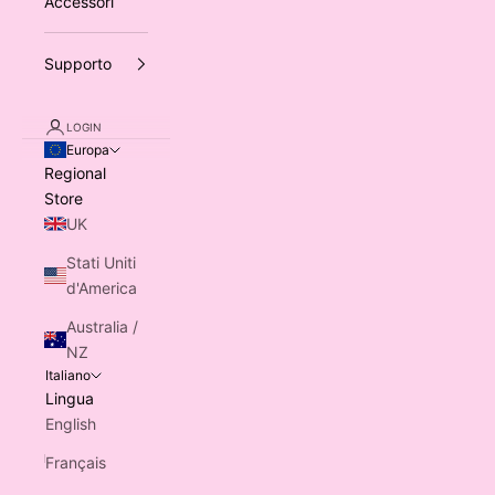
Accessori
Supporto
LOGIN
Europa
Regional
Store
UK
Stati Uniti
d'America
Australia /
NZ
Italiano
Lingua
English
Français