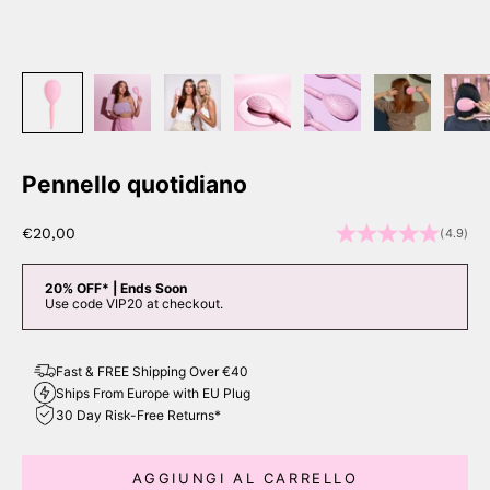
Pennello quotidiano
Prezzo scontato
€20,00
(4.9)
20% OFF* | Ends Soon
Use code VIP20 at checkout.
Fast & FREE Shipping Over €40
Ships From Europe with EU Plug
30 Day Risk-Free Returns*
AGGIUNGI AL CARRELLO