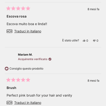
8 mesi fa
Valutato
5
Escova rosa
su
5
Escova muito boa e linda!!
stelle
Traduci in italiano
Sì,
No,
È stato utile?
0
0
questa
persone
questa
perso
recensione
hanno
recens
hanno
di
votato
di
votato
Bruno
sì
Bruno
no
M.
M.
Mariam M.
M.
M.
Acquirente verificato
è
non
stata
è
utile.
stata
Consiglio questo prodotto
utile.
8 mesi fa
Valutato
5
Brush
su
5
Perfect pink brush for your hair and vanity
stelle
Traduci in italiano