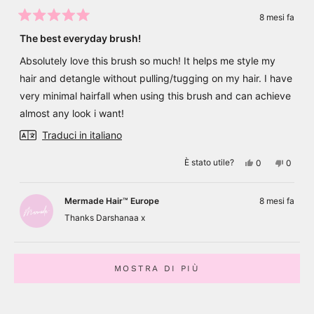
8 mesi fa
Valutato
5
The best everyday brush!
su
5
Absolutely love this brush so much! It helps me style my
stelle
hair and detangle without pulling/tugging on my hair. I have
very minimal hairfall when using this brush and can achieve
almost any look i want!
Traduci in italiano
Sì,
No,
È stato utile?
0
0
questa
persone
questa
perso
recensione
hanno
recens
hanno
di
votato
di
votato
Darshanaa
sì
Darsha
no
Mermade Hair™ Europe
8 mesi fa
R.
R.
è
non
Thanks Darshanaa x
stata
è
utile.
stata
utile.
Caricamento...
MOSTRA DI PIÙ