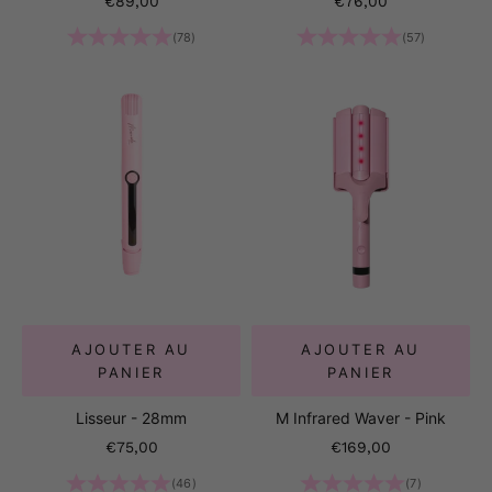
€89,00
€76,00
(78)
(57)
AJOUTER AU
AJOUTER AU
PANIER
PANIER
Lisseur - 28mm
M Infrared Waver - Pink
Prix de vente
Prix de vente
€75,00
€169,00
(46)
(7)