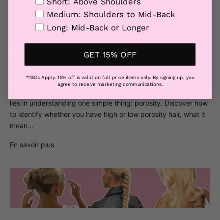
Hair Length
Short: Above Shoulders
Medium: Shoulders to Mid-Back
Long: Mid-Back or Longer
GET 15% OFF
High vs Low Porosity Hair: How to Identify Your Hair Type and
How to Care for It
*T&Cs Apply. 15% off is valid on full price items only. By signing up, you
agree to receive marketing communications.
Not all hair is created equal, and the secret to truly great hair
lies in understanding one simple thing: porosity. Discover how
to identify whether you have high or low porosity hair, what it
mean...
En savoir plus