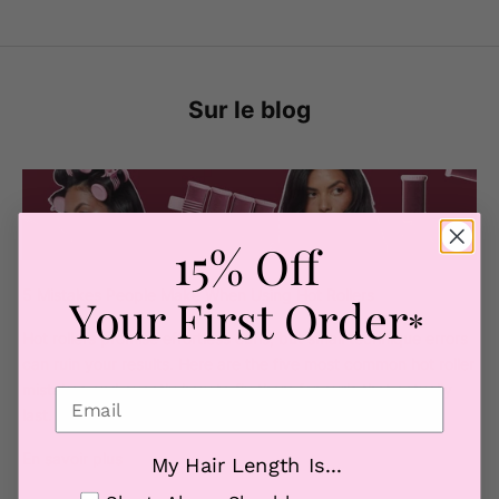
Sur le blog
15% Off
5 Mistakes People Make When Using Hot Rollers
Your First Order
*
Hot rollers promise effortless curls, but small technique errors
can ruin your results. Here are the five most common hot roller
mistakes and exactly how to fix them for curls that actually
last.
En savoir plus
My Hair Length Is...