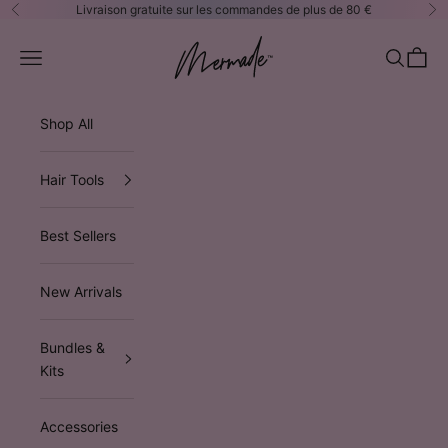
Passer au contenu
Livraison gratuite sur les commandes de plus de 80 €
Précédent
Su
Mermade Hair™ EUROPE
Ouvrir la navigation
Ouvrir la
Voir le
Shop All
Hair Tools
Best Sellers
New Arrivals
Bundles &
Kits
Accessories